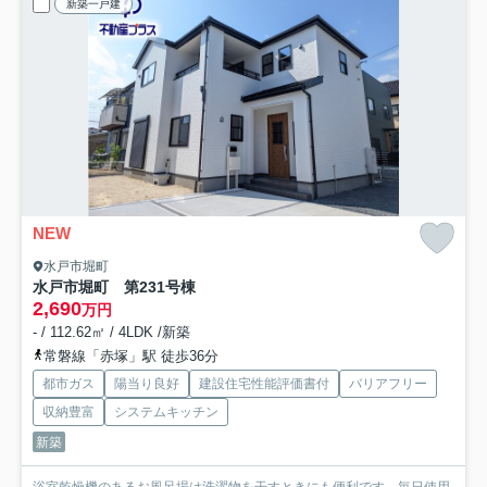
新築一戸建
NEW
水戸市堀町
水戸市堀町 第23
1号棟
2,690
万円
- / 112.62㎡ / 4LDK /新築
常磐線「赤塚」駅 徒歩36分
都市ガス
陽当り良好
建設住宅性能評価書付
バリアフリー
収納豊富
システムキッチン
新築