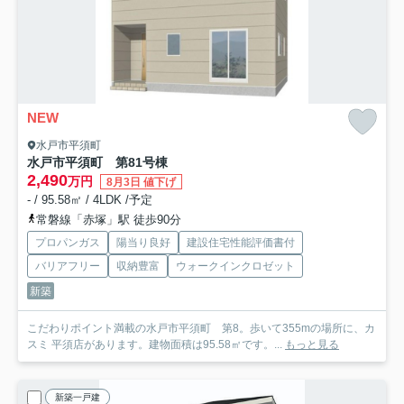
NEW
水戸市平須町
水戸市平須町 第8
1号棟
2,490
万円
8月3日 値下げ
- / 95.58㎡ / 4LDK /予定
常磐線「赤塚」駅 徒歩90分
プロパンガス
陽当り良好
建設住宅性能評価書付
バリアフリー
収納豊富
ウォークインクロゼット
新築
こだわりポイント満載の水戸市平須町 第8。歩いて355mの場所に、カ
スミ 平須店があります。建物面積は95.58㎡です。...
もっと見る
新築一戸建