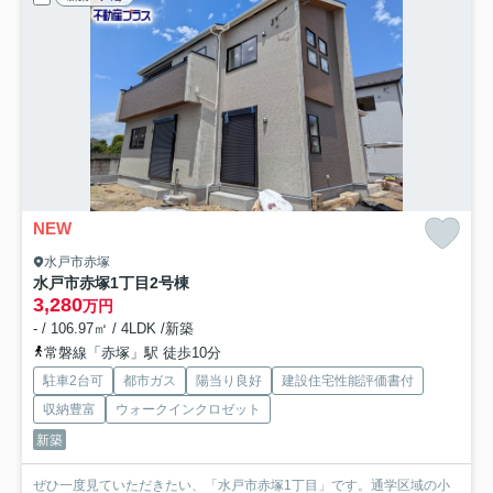
NEW
水戸市赤塚
水戸市赤塚1丁目
2号棟
3,280
万円
- / 106.97㎡ / 4LDK /新築
常磐線「赤塚」駅 徒歩10分
駐車2台可
都市ガス
陽当り良好
建設住宅性能評価書付
収納豊富
ウォークインクロゼット
新築
ぜひ一度見ていただきたい、「水戸市赤塚1丁目」です。通学区域の小