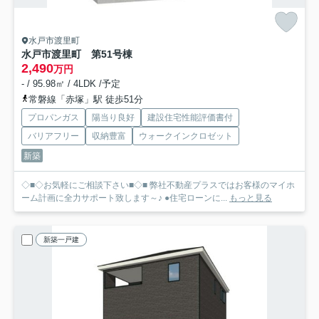
水戸市渡里町
水戸市渡里町 第5
1号棟
2,490
万円
- / 95.98㎡ / 4LDK /予定
常磐線「赤塚」駅 徒歩51分
プロパンガス
陽当り良好
建設住宅性能評価書付
バリアフリー
収納豊富
ウォークインクロゼット
新築
◇■◇お気軽にご相談下さい■◇■ 弊社不動産プラスではお客様のマイホ
ーム計画に全力サポート致します～♪ ●住宅ローンに...
もっと見る
新築一戸建