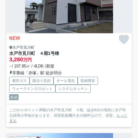
NEW
水戸市見川町
水戸市見川町 ４期
1号棟
3,280
万円
- / 107.85㎡ / 4LDK /新築
常磐線「赤塚」駅 徒歩55分
都市ガス
陽当り良好
オール電化
収納豊富
ウォークインクロゼット
システムキッチン
新築
こだわりポイント満載の水戸市見川町 ４期。徒歩8分の場所に水戸市
立緑岡小学校があります。浴室乾燥機付きの物件なので、浴室...
もっと
見る