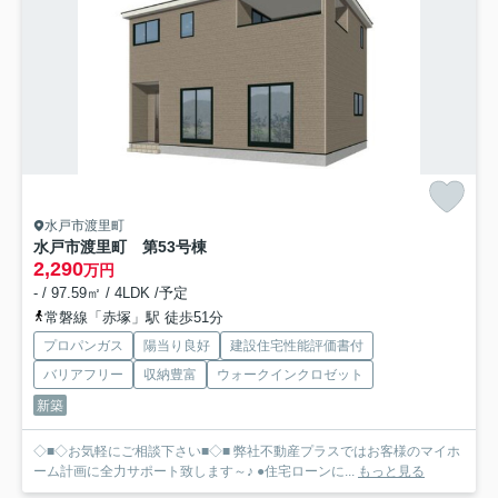
水戸市渡里町
水戸市渡里町 第5
3号棟
2,290
万円
- / 97.59㎡ / 4LDK /予定
常磐線「赤塚」駅 徒歩51分
プロパンガス
陽当り良好
建設住宅性能評価書付
バリアフリー
収納豊富
ウォークインクロゼット
新築
◇■◇お気軽にご相談下さい■◇■ 弊社不動産プラスではお客様のマイホ
ーム計画に全力サポート致します～♪ ●住宅ローンに...
もっと見る