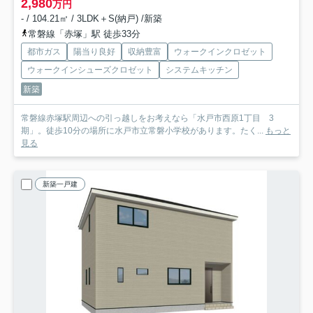
2,980
万円
- / 104.21㎡ / 3LDK＋S(納戸) /新築
常磐線「赤塚」駅 徒歩33分
都市ガス
陽当り良好
収納豊富
ウォークインクロゼット
ウォークインシューズクロゼット
システムキッチン
新築
常磐線赤塚駅周辺への引っ越しをお考えなら「水戸市西原1丁目 3
期」。徒歩10分の場所に水戸市立常磐小学校があります。たく...
もっと
見る
新築一戸建