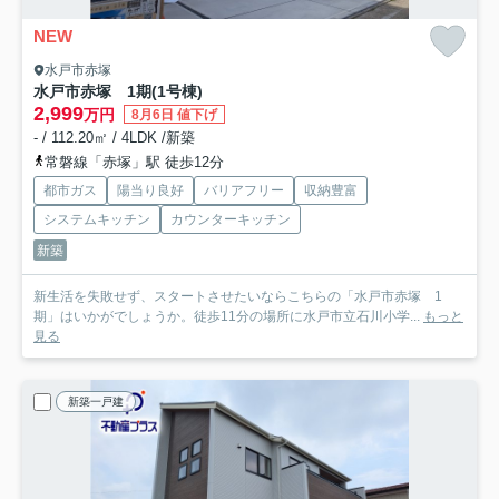
NEW
水戸市赤塚
水戸市赤塚 1期
(1号棟)
2,999
万円
8月6日 値下げ
- / 112.20㎡ / 4LDK /新築
常磐線「赤塚」駅 徒歩12分
都市ガス
陽当り良好
バリアフリー
収納豊富
システムキッチン
カウンターキッチン
新築
新生活を失敗せず、スタートさせたいならこちらの「水戸市赤塚 1
期」はいかがでしょうか。徒歩11分の場所に水戸市立石川小学...
もっと
見る
新築一戸建