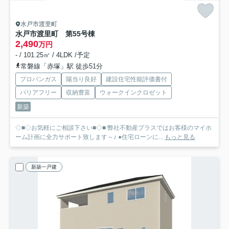
水戸市渡里町
水戸市渡里町 第5
5号棟
2,490
万円
- / 101.25㎡ / 4LDK /予定
常磐線「赤塚」駅 徒歩51分
プロパンガス
陽当り良好
建設住宅性能評価書付
バリアフリー
収納豊富
ウォークインクロゼット
新築
◇■◇お気軽にご相談下さい■◇■ 弊社不動産プラスではお客様のマイホ
ーム計画に全力サポート致します～♪ ●住宅ローンに...
もっと見る
新築一戸建