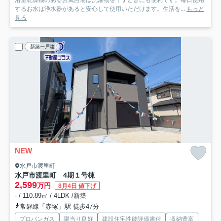
浴室乾燥機のあるお風呂場は洗濯物を干すときにも便利です。毎日使用
するお水は浄水器があると安心して使用いただけます。生活を...
もっと
見る
新築一戸建
NEW
水戸市渡里町
水戸市渡里町 4期
１号棟
2,599
万円
8月4日 値下げ
- / 110.89㎡ / 4LDK /新築
常磐線「赤塚」駅 徒歩47分
プロパンガス
陽当り良好
建設住宅性能評価書付
収納豊富