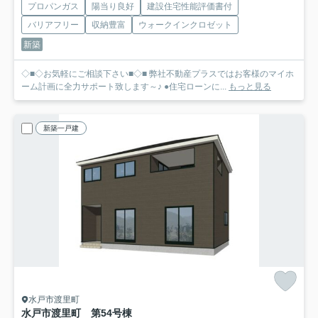
プロパンガス
陽当り良好
建設住宅性能評価書付
バリアフリー
収納豊富
ウォークインクロゼット
新築
◇■◇お気軽にご相談下さい■◇■ 弊社不動産プラスではお客様のマイホ
ーム計画に全力サポート致します～♪ ●住宅ローンに...
もっと見る
新築一戸建
水戸市渡里町
水戸市渡里町 第5
4号棟