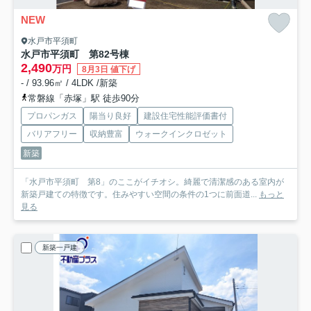
NEW
水戸市平須町
水戸市平須町 第8
2号棟
2,490
万円
8月3日 値下げ
- / 93.96㎡ / 4LDK /新築
常磐線「赤塚」駅 徒歩90分
プロパンガス
陽当り良好
建設住宅性能評価書付
バリアフリー
収納豊富
ウォークインクロゼット
新築
「水戸市平須町 第8」のここがイチオシ。綺麗で清潔感のある室内が
新築戸建ての特徴です。住みやすい空間の条件の1つに前面道...
もっと
見る
新築一戸建