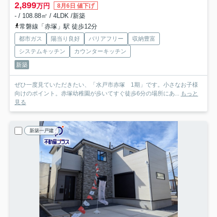
2,899
万円
8月6日 値下げ
- / 108.88㎡ / 4LDK /新築
常磐線「赤塚」駅 徒歩12分
都市ガス
陽当り良好
バリアフリー
収納豊富
システムキッチン
カウンターキッチン
新築
ぜひ一度見ていただきたい、「水戸市赤塚 1期」です。小さなお子様
向けのポイント。赤塚幼稚園が歩いてすぐ徒歩6分の場所にあ...
もっと
見る
新築一戸建