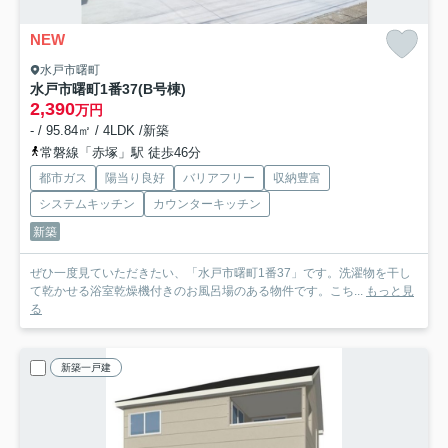
NEW
水戸市曙町
水戸市曙町1番37
(B号棟)
2,390
万円
- / 95.84㎡ / 4LDK /新築
常磐線「赤塚」駅 徒歩46分
都市ガス
陽当り良好
バリアフリー
収納豊富
システムキッチン
カウンターキッチン
新築
ぜひ一度見ていただきたい、「水戸市曙町1番37」です。洗濯物を干し
て乾かせる浴室乾燥機付きのお風呂場のある物件です。こち...
もっと見
る
新築一戸建