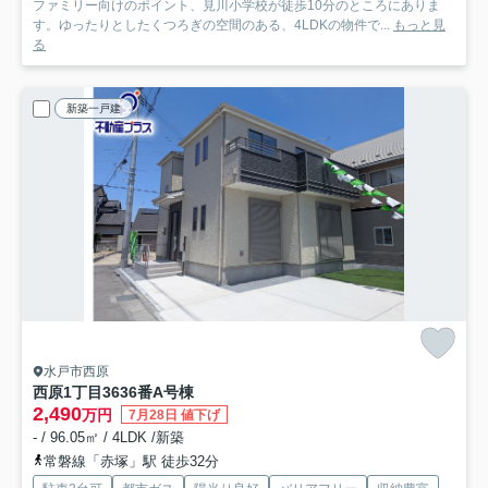
ファミリー向けのポイント、見川小学校が徒歩10分のところにありま
す。ゆったりとしたくつろぎの空間のある、4LDKの物件で...
もっと見
る
新築一戸建
水戸市西原
西原1丁目3636番
A号棟
2,490
万円
7月28日 値下げ
- / 96.05㎡ / 4LDK /新築
常磐線「赤塚」駅 徒歩32分