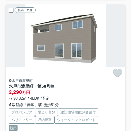
新築一戸建
水戸市渡里町
水戸市渡里町 第5
6号棟
2,290
万円
- / 98.82㎡ / 4LDK /予定
常磐線「赤塚」駅 徒歩51分
プロパンガス
陽当り良好
建設住宅性能評価書付
バリアフリー
収納豊富
ウォークインクロゼット
新築