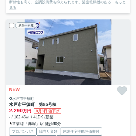
断熱性も高く、空調設備費も抑えられます。浴室乾燥機のある...
もっと
見る
新築一戸建
NEW
水戸市平須町
水戸市平須町 第8
5号棟
2,290
万円
8月3日 値下げ
- / 102.46㎡ / 4LDK /新築
常磐線「赤塚」駅 徒歩90分
プロパンガス
陽当り良好
建設住宅性能評価書付