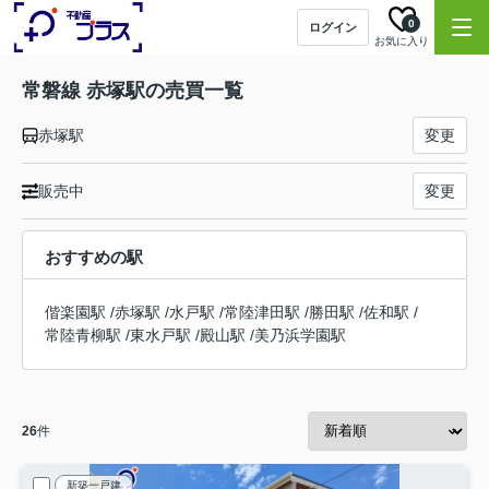
0
ログイン
お気に入り
常磐線 赤塚駅の売買一覧
赤塚駅
変更
販売中
変更
おすすめの駅
偕楽園駅
/
赤塚駅
/
水戸駅
/
常陸津田駅
/
勝田駅
/
佐和駅
/
常陸青柳駅
/
東水戸駅
/
殿山駅
/
美乃浜学園駅
26
件
新築一戸建