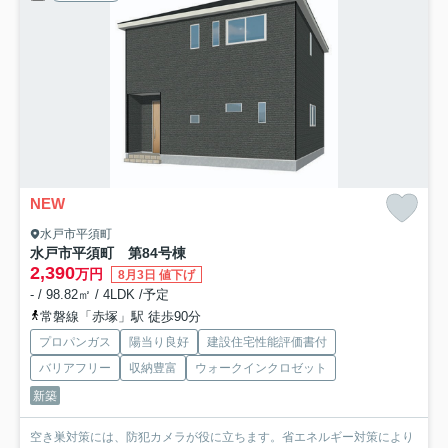
NEW
水戸市平須町
水戸市平須町 第8
4号棟
2,390
万円
8月3日 値下げ
- / 98.82㎡ / 4LDK /予定
常磐線「赤塚」駅 徒歩90分
プロパンガス
陽当り良好
建設住宅性能評価書付
バリアフリー
収納豊富
ウォークインクロゼット
新築
空き巣対策には、防犯カメラが役に立ちます。省エネルギー対策により