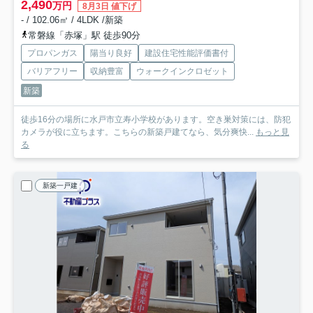
2,490
万円
8月3日 値下げ
- / 102.06㎡ / 4LDK /新築
常磐線「赤塚」駅 徒歩90分
プロパンガス
陽当り良好
建設住宅性能評価書付
バリアフリー
収納豊富
ウォークインクロゼット
新築
徒歩16分の場所に水戸市立寿小学校があります。空き巣対策には、防犯
カメラが役に立ちます。こちらの新築戸建てなら、気分爽快...
もっと見
る
新築一戸建