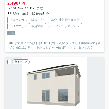
2,490
万円
- / 101.25㎡ / 4LDK /予定
常磐線「赤塚」駅 徒歩51分
プロパンガス
陽当り良好
建設住宅性能評価書付
バリアフリー
収納豊富
ウォークインクロゼット
新築
◇■◇お気軽にご相談下さい■◇■ 弊社不動産プラスではお客様のマイホ
ーム計画に全力サポート致します～♪ ●住宅ローンに...
もっと見る
新築一戸建