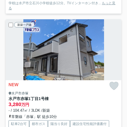
学校は水戸市立石川小学校徒歩12分。TVインターホン付き...
もっと見
る
新築一戸建
NEW
水戸市赤塚
水戸市赤塚1丁目
1号棟
3,280
万円
- / 104.47㎡ / 3LDK /新築
常磐線「赤塚」駅 徒歩10分
駐車2台可
都市ガス
陽当り良好
建設住宅性能評価書付