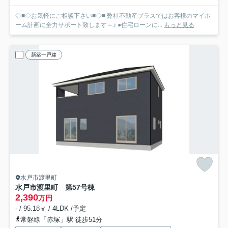
◇■◇お気軽にご相談下さい■◇■ 弊社不動産プラスではお客様のマイホ
ーム計画に全力サポート致します～♪ ●住宅ローンに...
もっと見る
新築一戸建
水戸市渡里町
水戸市渡里町 第5
7号棟
2,390
万円
- / 95.18㎡ / 4LDK /予定
常磐線「赤塚」駅 徒歩51分