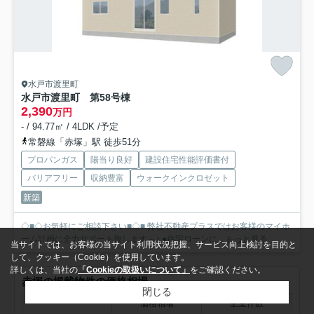
水戸市渡里町
水戸市渡里町 第5
8号棟
2,390
万円
- / 94.77㎡ / 4LDK /予定
常磐線「赤塚」駅 徒歩51分
プロパンガス
陽当り良好
建設住宅性能評価書付
バリアフリー
収納豊富
ウォークインクロゼット
新築
◇■◇お気軽にご相談下さい■◇■ 弊社不動産プラスではお客様のマイホ
ーム計画に全力サポート致します～♪ ●住宅ローンに...
もっと見る
当サイトでは、お客様の当サイト利用状況把握、サービス向上検討を目的と
して、クッキー（Cookie）を使用しています。
詳しくは、当社の
「Cookieの取扱いについて」
をご確認ください。
赤塚の掲載物件の価格相場
閉じる
価格相場
空室件数