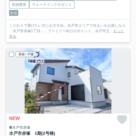
収納豊富
ウォークインクロゼット
新築
こだわりで選びたい方におすすめ。水戸市エリアで住まいをお探しなら
「水戸市赤塚1丁目」。ファミリー向けのポイント、水戸市立...
もっと
見る
新築一戸建
NEW
水戸市赤塚
水戸市赤塚 1期
(2号棟)