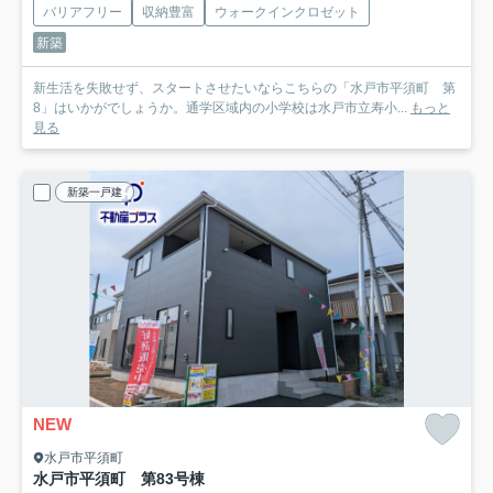
バリアフリー
収納豊富
ウォークインクロゼット
新築
新生活を失敗せず、スタートさせたいならこちらの「水戸市平須町 第
8」はいかがでしょうか。通学区域内の小学校は水戸市立寿小...
もっと
見る
新築一戸建
NEW
水戸市平須町
水戸市平須町 第8
3号棟