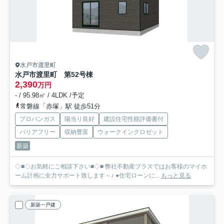
水戸市渡里町
水戸市渡里町 第5
2号棟
2,390
万円
- / 95.98㎡ / 4LDK /予定
常磐線「赤塚」駅 徒歩51分
プロパンガス
陽当り良好
建設住宅性能評価書付
バリアフリー
収納豊富
ウォークインクロゼット
新築
◇■◇お気軽にご相談下さい■◇■ 弊社不動産プラスではお客様のマイホ
ーム計画に全力サポート致します～♪ ●住宅ローンに...
もっと見る
新築一戸建