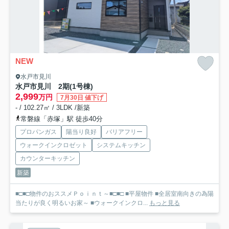
NEW
水戸市見川
水戸市見川 2期
(1号棟)
2,999
万円
7月30日 値下げ
- / 102.27㎡ / 3LDK /新築
常磐線「赤塚」駅 徒歩40分
プロパンガス
陽当り良好
バリアフリー
ウォークインクロゼット
システムキッチン
カウンターキッチン
新築
■□■□物件のおススメＰｏｉｎｔ～■□■□ ■平屋物件 ■全居室南向きの為陽
当たりが良く明るいお家～ ■ウォークインクロ...
もっと見る