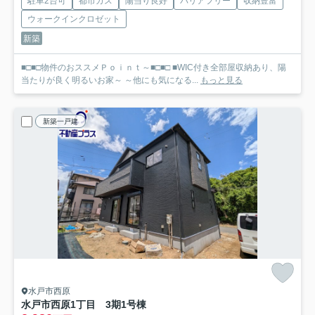
駐車2台可
都市ガス
陽当り良好
バリアフリー
収納豊富
ウォークインクロゼット
新築
■□■□物件のおススメＰｏｉｎｔ～■□■□ ■WIC付き全部屋収納あり、陽
当たりが良く明るいお家～ ～他にも気になる...
もっと見る
新築一戸建
水戸市西原
水戸市西原1丁目 3期
1号棟