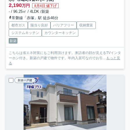
2,190
万円
8月4日 値下げ
- / 96.25㎡ / 4LDK /新築
常磐線「赤塚」駅 徒歩46分
都市ガス
陽当り良好
バリアフリー
収納豊富
システムキッチン
カウンターキッチン
新築
こちらは省エネ対策にもご利用頂けます。来訪者の顔が見えるTVインタ
ーホン付き。新築の戸建て物件です。年内入居可なのでお引...
もっと見
る
新築一戸建