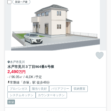
新築一戸建
水戸市見川
水戸市見川３丁目964番
A号棟
2,490
万円
- / 96.05㎡ / 4LDK /予定
常磐線「赤塚」駅 徒歩48分
プロパンガス
陽当り良好
バリアフリー
収納豊富
システムキッチン
カウンターキッチン
新築