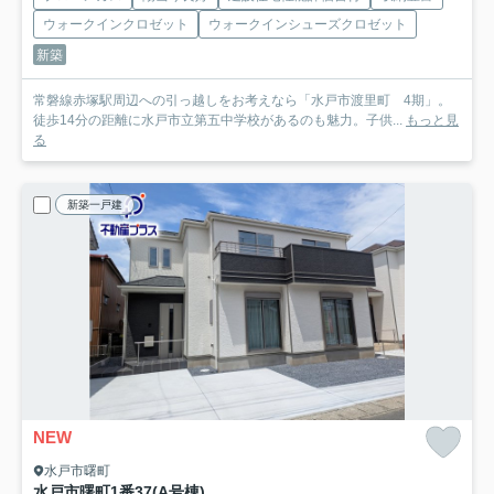
ウォークインクロゼット
ウォークインシューズクロゼット
新築
常磐線赤塚駅周辺への引っ越しをお考えなら「水戸市渡里町 4期」。
徒歩14分の距離に水戸市立第五中学校があるのも魅力。子供...
もっと見
る
新築一戸建
NEW
水戸市曙町
水戸市曙町1番37
(A号棟)