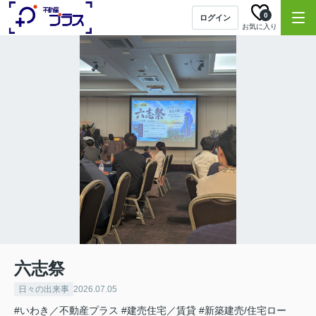
0
ログイン
お気に入り
六志祭
日々の出来事
2026.07.05
#いわき／不動産プラス
#建売住宅／賃貸
#新築建売/住宅ロー