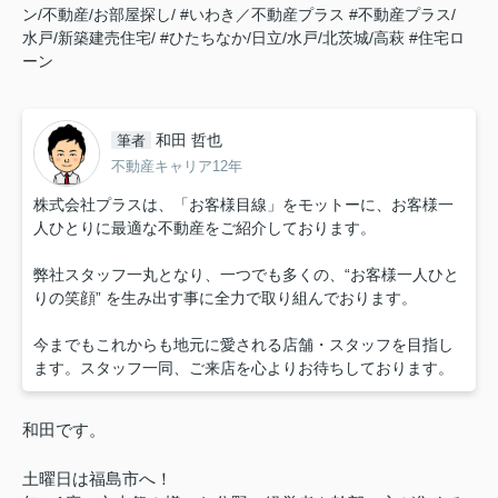
ン/不動産/お部屋探し/
#いわき／不動産プラス
#不動産プラス/
水戸/新築建売住宅/
#ひたちなか/日立/水戸/北茨城/高萩
#住宅ロ
ーン
和田 哲也
筆者
不動産キャリア12年
株式会社プラスは、「お客様目線」をモットーに、お客様一
人ひとりに最適な不動産をご紹介しております。
弊社スタッフ一丸となり、一つでも多くの、“お客様一人ひと
りの笑顔” を生み出す事に全力で取り組んでおります。
今までもこれからも地元に愛される店舗・スタッフを目指し
ます。スタッフ一同、ご来店を心よりお待ちしております。
和田です。
土曜日は福島市へ！