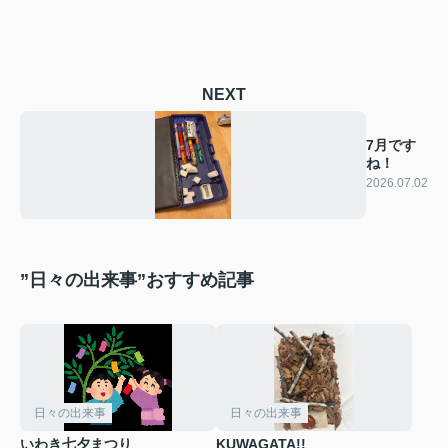
NEXT
7月です
ね！
2026.07.02
”日々の出来事”おすすめ記事
日々の出来事
日々の出来事
いわき七夕まつり
KUWAGATA!!