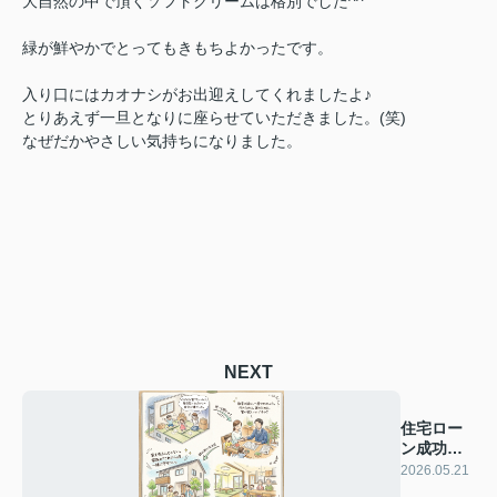
大自然の中で頂くソフトクリームは格別でした^^
緑が鮮やかでとってもきもちよかったです。
入り口にはカオナシがお出迎えしてくれましたよ♪
とりあえず一旦となりに座らせていただきました。(笑)
なぜだかやさしい気持ちになりました。
NEXT
住宅ロー
ン成功談
⑤～番外
2026.05.21
編～