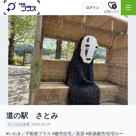
0
ログイン
お気に入り
道の駅 さとみ
日々の出来事
2026.05.19
#いわき／不動産プラス
#建売住宅／賃貸
#新築建売/住宅ロー