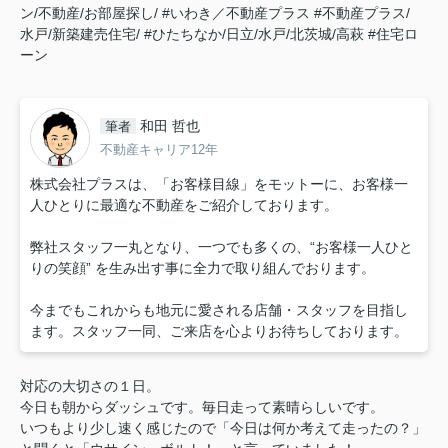
ン/不動産/お部屋探し/
#いわき／不動産プラス
#不動産プラス/
水戸/新築建売住宅/
#ひたちなか/日立/水戸/北茨城/高萩
#住宅ロ
ーン
和田 哲也
筆者
不動産キャリア12年
株式会社プラスは、「お客様目線」をモットーに、お客様一
人ひとりに最適な不動産をご紹介しております。
弊社スタッフ一丸となり、一つでも多くの、“お客様一人ひと
りの笑顔” を生み出す事に全力で取り組んでおります。
今までもこれからも地元に愛される店舗・スタッフを目指し
ます。スタッフ一同、ご来店を心よりお待ちしております。
対応の大切さの１日。
今日も朝からダッシュです。毎日走って素晴らしいです。
いつもより少し速く感じたので「今日は何か考えて走ったの？」