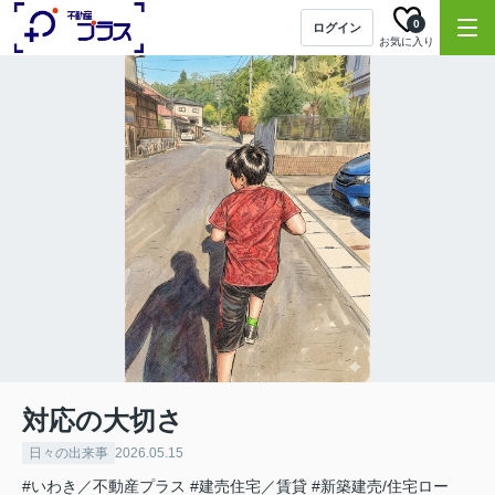
0
ログイン
お気に入り
対応の大切さ
日々の出来事
2026.05.15
#いわき／不動産プラス
#建売住宅／賃貸
#新築建売/住宅ロー