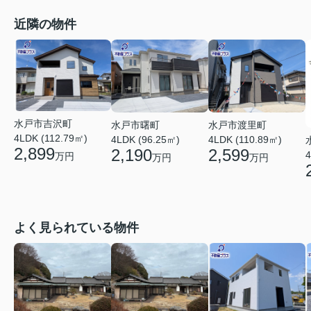
近隣の物件
水戸市吉沢町
水戸市曙町
水戸市渡里町
4LDK (112.79㎡)
4LDK (96.25㎡)
4LDK (110.89㎡)
2,899
2,190
2,599
4
万円
万円
万円
よく見られている物件