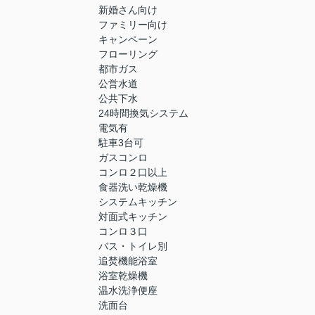
新婚さん向け
ファミリー向け
キャンペーン
フローリング
都市ガス
公営水道
公共下水
24時間換気システム
電気有
駐車3台可
ガスコンロ
コンロ２口以上
食器洗い乾燥機
システムキッチン
対面式キッチン
コンロ３口
バス・トイレ別
追焚機能浴室
浴室乾燥機
温水洗浄便座
洗面台