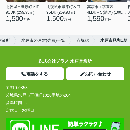
北茨城市磯原町木皿
北茨城市磯原町木皿
高萩市大字高萩
9SDK (259.93㎡)
9SDK (259.93㎡)
4LDK＋S(納戸) (100.44㎡)
3
1,500
1,500
1,590
万円
万円
万円
営業所
水戸市の戸建(売買)一覧
赤塚駅
水戸市見和1期
株式会社プラス 水戸営業所
電話をする
お問い合わせ
〒310-0853
茨城県水戸市平須町1820番地の264
営業時間：
-
定休日：
水曜日