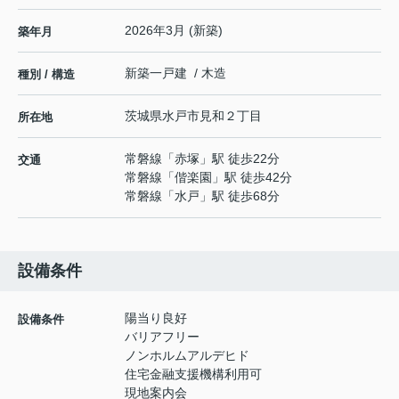
2026年3月 (新築)
築年月
新築一戸建 / 木造
種別 / 構造
茨城県
水戸市
見和
２丁目
所在地
常磐線
「
赤塚
」駅 徒歩22分
交通
常磐線
「
偕楽園
」駅 徒歩42分
常磐線
「
水戸
」駅 徒歩68分
設備条件
陽当り良好
設備条件
バリアフリー
ノンホルムアルデヒド
住宅金融支援機構利用可
現地案内会