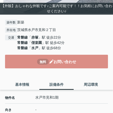
【外観】おしゃれな外観です♪ご案内可能です！！お気軽にお問い合わ
せください♪
新築
築年数
茨城県水戸市見和２丁目
所在地
常磐線
「
赤塚
」駅 徒歩22分
交通
常磐線
「
偕楽園
」駅 徒歩42分
常磐線
「
水戸
」駅 徒歩68分
お問い合わせ
無料
基本情報
設備条件
周辺環境
水戸市見和1期
物件名
-
向き