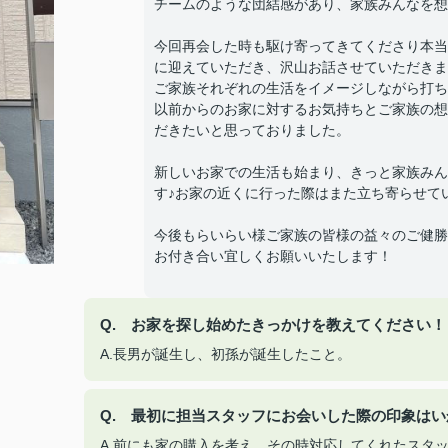
チームのような団結感があり、家族みんなを想
今回再会した時も駆け寄ってきてくださり本当
に迎えていただき、沢山お話させていただきま
ご家族それぞれの生活をイメージしながら打ち
以前からのお家に対するお気持ちとご家族の想
だきたいと思っておりました。
新しいお家での生活も始まり、きっと家族みん
す♪お家の近くに行った際はまた立ち寄らせて
今後もらいらい様ご家族の皆様の益々のご健勝
お付き合い宜しくお願いいたします！
Q. お家を探し始めたきっかけを教えてください！
A.長男が誕生し、初孫が誕生したこと。
Q. 最初に担当スタッフにお会いした際の印象は
A.前にも家の購入を考え、その時対応してくれたスタ