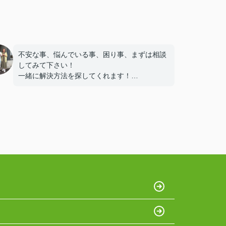
不安な事、悩んでいる事、困り事、まずは相談
してみて下さい！
一緒に解決方法を探してくれます！
相手に寄り添い、相手ファーストで考えてくれ
ます！
優しいだけではなく、頼りがいのある不動産プ
ラスがおすすめです！
和田さん、今後ともどうぞよろしくお願いいた
します！