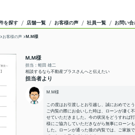
件を探す
店舗一覧
お客様の声
社員一覧
お問い合
M.M様
お客様の声
M.M様
担当：蛭田 雄二
相談するなら不動産プラスさんへと伝えたい
担当者より
M.M様
この度はお引渡しとお引越し、誠におめでとう
ご内覧の際にお会いした時は、ローンが凄く不
せていただきました。今の状況をどうすれば打
様にご協力していただきながら無事にローンも
した。ローンが通った後の内覧では、ご家族で