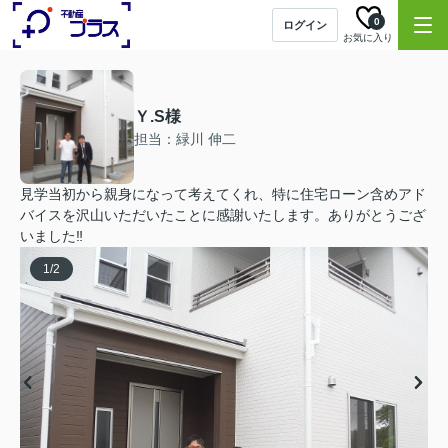
0
ログイン
お気に入り
Ｙ.S様
担当：緑川 伸二
見学当初から親身になって考えてくれ、特に住宅ローン含めアド
バイスを沢山いただいたことに感謝いたします。ありがとうござ
いました‼
1
/
2