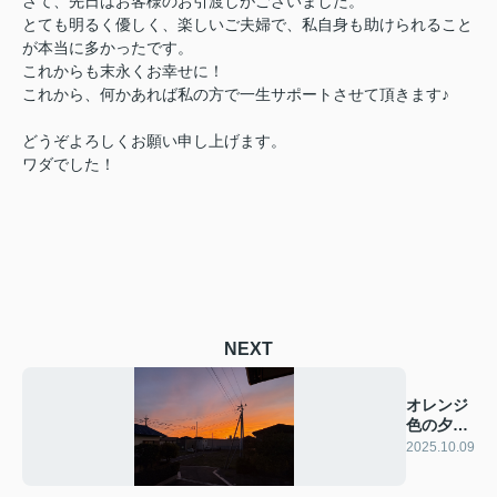
さて、先日はお客様のお引渡しがございました。
とても明るく優しく、楽しいご夫婦で、私自身も助けられること
が本当に多かったです。
これからも末永くお幸せに！
これから、何かあれば私の方で一生サポートさせて頂きます♪
どうぞよろしくお願い申し上げます。
ワダでした！
NEXT
オレンジ
色の夕日
～
2025.10.09