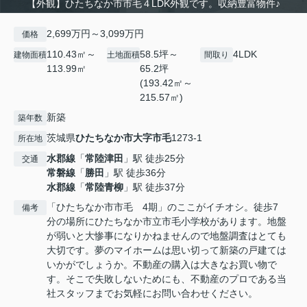
【外観】ひたちなか市市毛４LDK外観です。収納豊富物件♪
2,699万円～3,099万円
価格
110.43㎡～
58.5坪～
4LDK
建物面積
土地面積
間取り
113.99㎡
65.2坪
(193.42㎡～
215.57㎡)
新築
築年数
茨城県
ひたちなか市
大字市毛
1273-1
所在地
水郡線
「
常陸津田
」駅 徒歩25分
交通
常磐線
「
勝田
」駅 徒歩36分
水郡線
「
常陸青柳
」駅 徒歩37分
「ひたちなか市市毛 4期」のここがイチオシ。徒歩7
備考
分の場所にひたちなか市立市毛小学校があります。地盤
が弱いと大惨事になりかねませんので地盤調査はとても
大切です。夢のマイホームは思い切って新築の戸建ては
いかがでしょうか。不動産の購入は大きなお買い物で
す。そこで失敗しないためにも、不動産のプロである当
社スタッフまでお気軽にお問い合わせください。