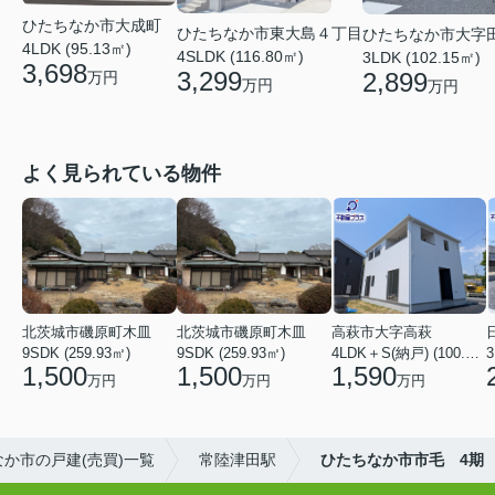
ひたちなか市大成町
ひたちなか市東大島４丁目
ひたちなか市大字
4LDK (95.13㎡)
4SLDK (116.80㎡)
3LDK (102.15㎡)
3,698
3,299
2,899
万円
万円
万円
よく見られている物件
北茨城市磯原町木皿
北茨城市磯原町木皿
高萩市大字高萩
9SDK (259.93㎡)
9SDK (259.93㎡)
4LDK＋S(納戸) (100.44㎡)
3
1,500
1,500
1,590
万円
万円
万円
か市の戸建(売買)一覧
常陸津田駅
ひたちなか市市毛 4期