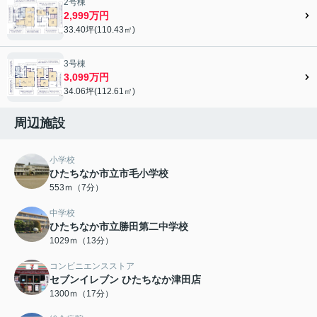
2号棟
2,999万円
33.40坪(110.43㎡)
3号棟
3,099万円
34.06坪(112.61㎡)
周辺施設
小学校
ひたちなか市立市毛小学校
553ｍ（7分）
中学校
ひたちなか市立勝田第二中学校
1029ｍ（13分）
コンビニエンスストア
セブンイレブン ひたちなか津田店
1300ｍ（17分）