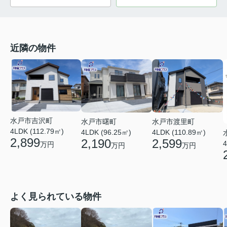
近隣の物件
水戸市吉沢町
水戸市曙町
水戸市渡里町
4LDK (112.79㎡)
4LDK (96.25㎡)
4LDK (110.89㎡)
2,899
2,190
2,599
4
万円
万円
万円
よく見られている物件