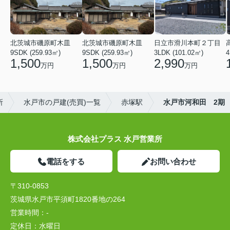
北茨城市磯原町木皿
北茨城市磯原町木皿
日立市滑川本町２丁目
9SDK (259.93㎡)
9SDK (259.93㎡)
3LDK (101.02㎡)
1,500
1,500
2,990
万円
万円
万円
所
水戸市の戸建(売買)一覧
赤塚駅
水戸市河和田 2期
株式会社プラス 水戸営業所
電話をする
お問い合わせ
〒310-0853
茨城県水戸市平須町1820番地の264
営業時間：
-
定休日：
水曜日