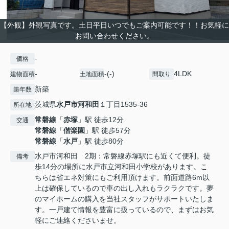
【外観】外観写真です。土日平日いつでもご案内可能です！！お気軽に
お問い合わせください。
-
価格
-
-(-)
4LDK
建物面積
土地面積
間取り
新築
築年数
茨城県
水戸市
河和田
１丁目1535-36
所在地
常磐線
「
赤塚
」駅 徒歩12分
交通
常磐線
「
偕楽園
」駅 徒歩57分
常磐線
「
水戸
」駅 徒歩80分
水戸市河和田 2期：常磐線赤塚駅にも近くて便利。徒
備考
歩14分の場所に水戸市立河和田小学校があります。こ
ちらは省エネ対策にもご利用頂けます。前面道路6m以
上は確保しているので車の出し入れもラクラクです。夢
のマイホームの購入を当社スタッフがサポートいたしま
す。一戸建て情報を豊富に扱っているので、まずはお気
軽にご連絡くださいませ。