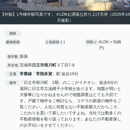
【外観】1号棟外観写真です。４LDKお洒落な折り上げ天井（2025年10
月撮影）
-
価格
-
-(-)
4LDK＋S(納
建物面積
土地面積
間取り
戸)
新築
築年数
茨城県
日立市
桜川町
３丁目7-8
所在地
常磐線
「
常陸多賀
」駅 徒歩19分
交通
「日立市桜川町 2期」のここがイチオシ。徒歩9分の
備考
場所に日立市立油縄子小学校があります。地盤が弱いと
大惨事になりかねませんので地盤調査はとても大切で
す。戸建て物件をご検討なら、コチラの新築の物件をご
覧ください。人生に何度もない不動産購入だからこそ、
こだわりを貫いて探したいですよね。当社では数多くの
不動産情報を取り扱っております。あなたの不動産探し
のお手伝いをさせてください。