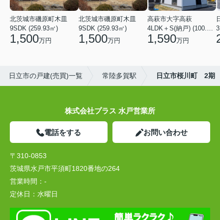
北茨城市磯原町木皿
北茨城市磯原町木皿
高萩市大字高萩
9SDK (259.93㎡)
9SDK (259.93㎡)
4LDK＋S(納戸) (100.44㎡)
3
1,500
1,500
1,590
万円
万円
万円
日立市の戸建(売買)一覧
常陸多賀駅
日立市桜川町 2期
株式会社プラス 水戸営業所
電話をする
お問い合わせ
〒310-0853
茨城県水戸市平須町1820番地の264
営業時間：
-
定休日：
水曜日