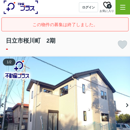
0
ログイン
お気に入り
この物件の募集は終了しました。
日立市桜川町 2期
-
1
/
2