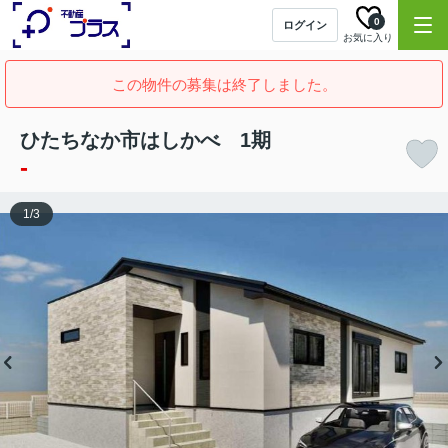
0
ログイン
お気に入り
この物件の募集は終了しました。
ひたちなか市はしかべ 1期
-
1
/
3