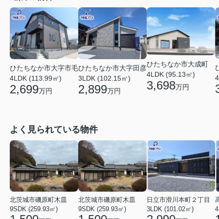
ひたちなか市大成町
ひたちなか市大字市毛
ひたちなか市大字田彦
4LDK (95.13㎡)
4
4LDK (113.99㎡)
3LDK (102.15㎡)
3,698
2,699
2,899
万円
万円
万円
よく見られている物件
北茨城市磯原町木皿
北茨城市磯原町木皿
日立市滑川本町２丁目
9SDK (259.93㎡)
9SDK (259.93㎡)
3LDK (101.02㎡)