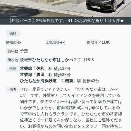
【外観パース】2号棟外観です。４LDKお洒落な折り上げ天井★
-
価格
-
-(-)
4LDK
建物面積
土地面積
間取り
予定
築年数
茨城県
ひたちなか市
はしかべ
２丁目18-5
所在地
常磐線
「
佐和
」駅 徒歩33分
交通
常磐線
「
勝田
」駅 徒歩36分
ひたちなか海浜鉄道
「
工機前
」駅 徒歩43分
ぜひ一度見ていただきたい、「ひたちなか市はしかべ
備考
1期」です。外壁材としてサイディングを使用している
物件です。夢のマイホームは思い切って新築の戸建ては
いかがでしょうか。前面道路6m以上は確保しているの
で車の出し入れもラクラクです。ひたちなか市の常磐線
佐和近くで一戸建てをお探しなら、当社にご連絡くださ
い。お客様からのお問い合わせをスタッフ一同お待ちし