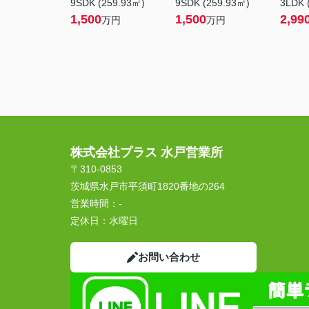
9SDK (259.93㎡)
9SDK (259.93㎡)
3LDK 
1,500
1,500
2,99
万円
万円
株式会社プラス 水戸営業所
〒310-0853
茨城県水戸市平須町1820番地の264
営業時間：
-
定休日：
水曜日
お問い合わせ