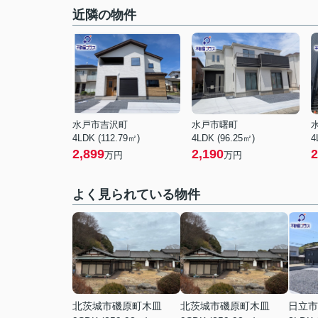
近隣の物件
水戸市吉沢町
水戸市曙町
4LDK (112.79㎡)
4LDK (96.25㎡)
4
2,899
2,190
2
万円
万円
よく見られている物件
北茨城市磯原町木皿
北茨城市磯原町木皿
日立市