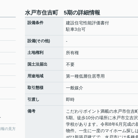
水戸市住吉町 5期の詳細情報
設備条件
建設住宅性能評価書付
駐車3台可
設備(その他)
-
土地権利
所有権
国土法届出
不要
用途地域
第一種低層住居専用
取引態様
一般媒介
引渡し
即時
備考
こだわりポイント満載の水戸市住
分
5期。徒歩10分の場所に水戸市立吉
学校があります。令和8年6月完成の
情報の見方
物件。一生に一度のマイホーム探し
ぜひ新築戸建てで。水戸市には多種