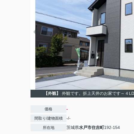
【外観】
外観です。折上天井のお家です～４L
-
価格
-/-
間取り/建物面積
茨城県
水戸市
住吉町
192-154
所在地