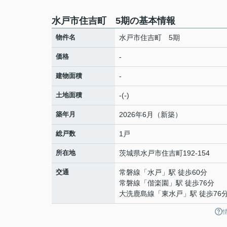
水戸市住吉町 5期の基本情報
物件名
水戸市住吉町 5期
価格
-
建物面積
-
土地面積
-(-)
築年月
2026年6月（新築）
総戸数
1戸
所在地
茨城県
水戸市
住吉町
192-154
交通
常磐線
「
水戸
」駅 徒歩60分
常磐線
「
偕楽園
」駅 徒歩76分
大洗鹿島線
「
東水戸
」駅 徒歩76