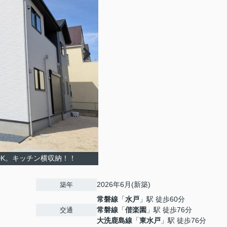
DK。キッチン横収納！！
2026年6月(新築)
築年
常磐線
「
水戸
」駅 徒歩60分
常磐線
「
偕楽園
」駅 徒歩76分
交通
大洗鹿島線
「
東水戸
」駅 徒歩76分