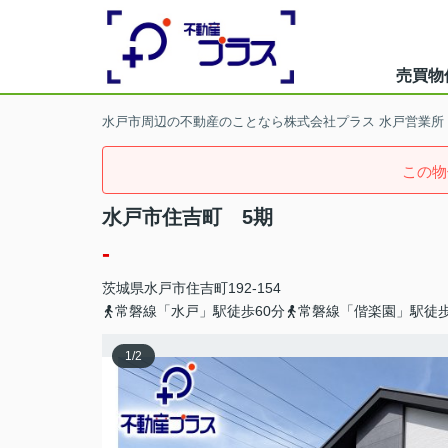
売買物
水戸市周辺の不動産のことなら株式会社プラス 水戸営業所
この物
水戸市住吉町 5期
-
茨城県
水戸市
住吉町
192-154
常磐線「水戸」駅徒歩60分
常磐線「偕楽園」駅徒歩
1
/
2