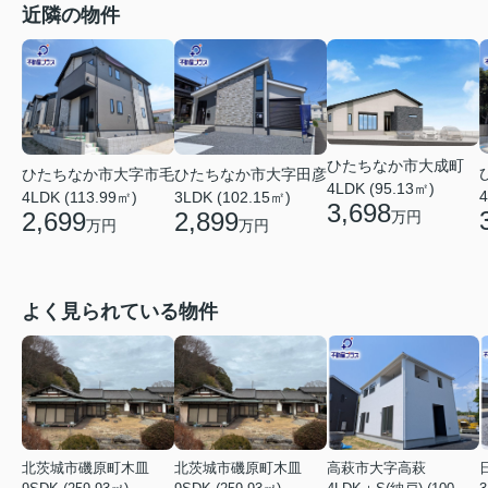
近隣の物件
ひたちなか市大成町
ひたちなか市大字市毛
ひたちなか市大字田彦
4LDK (95.13㎡)
4
4LDK (113.99㎡)
3LDK (102.15㎡)
3,698
2,699
2,899
万円
万円
万円
よく見られている物件
北茨城市磯原町木皿
北茨城市磯原町木皿
高萩市大字高萩