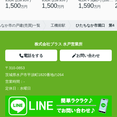
9SDK (259.93㎡)
9SDK (259.93㎡)
4LDK＋S(納戸) (100.44㎡)
3
1,500
1,500
1,590
万円
万円
万円
ちなか市の戸建(売買)一覧
工機前駅
ひたちなか市堀口 第4
株式会社プラス 水戸営業所
電話をする
お問い合わせ
〒310-0853
茨城県水戸市平須町1820番地の264
営業時間：
-
定休日：
水曜日