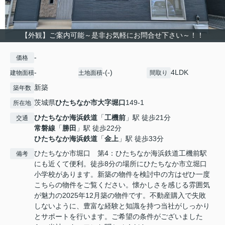
【外観】ご案内可能～是非お気軽にお問合せ下さい～！！
-
価格
-
-(-)
4LDK
建物面積
土地面積
間取り
新築
築年数
茨城県
ひたちなか市
大字堀口
149-1
所在地
ひたちなか海浜鉄道
「
工機前
」駅 徒歩21分
交通
常磐線
「
勝田
」駅 徒歩22分
ひたちなか海浜鉄道
「
金上
」駅 徒歩33分
ひたちなか市堀口 第4：ひたちなか海浜鉄道工機前駅
備考
にも近くて便利。徒歩8分の場所にひたちなか市立堀口
小学校があります。新築の物件を検討中の方はぜひ一度
こちらの物件をご覧ください。懐かしさを感じる雰囲気
が魅力の2025年12月築の物件です。不動産購入で失敗
しないように、豊富な経験と知識を持つ当社がしっかり
とサポートを行います。ご希望の条件がございました