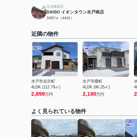
生活雑貨店
DAISO イオンタウン水戸南店
3487ｍ（44分）
近隣の物件
水戸市吉沢町
水戸市曙町
4LDK (112.79㎡)
4LDK (96.25㎡)
4
2,899
2,190
2
万円
万円
よく見られている物件