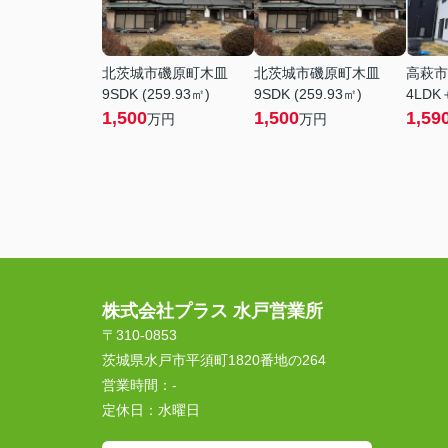
北茨城市磯原町木皿
北茨城市磯原町木皿
高萩市
9SDK (259.93㎡)
9SDK (259.93㎡)
4LDK＋
1,500
1,500
1,59
万円
万円
株式会社プラス 水戸営業所
〒310-0853
茨城県水戸市平須町1820番地の264
営業時間：
-
定休日：
水曜日