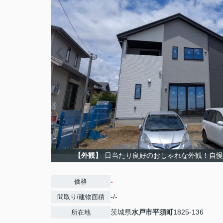
【外観】
日当たり良好のおしゃれな外観！自慢
-
価格
-/-
間取り/建物面積
茨城県
水戸市
平須町
1825-136
所在地