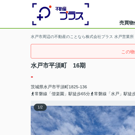
売買物
水戸市周辺の不動産のことなら株式会社プラス 水戸営業所
この物
水戸市平須町 16期
-
茨城県
水戸市
平須町
1825-136
常磐線「偕楽園」駅徒歩65分
常磐線「水戸」駅徒歩
1
/
2