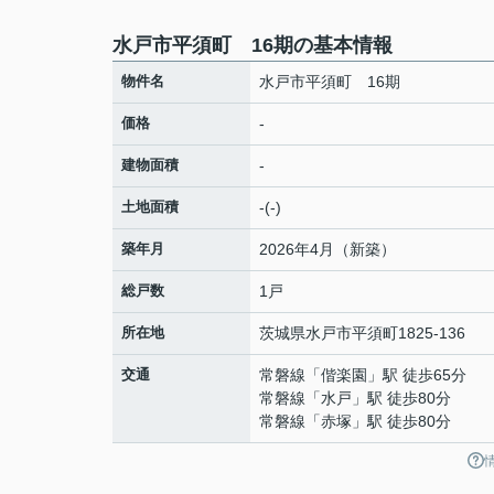
水戸市平須町 16期の基本情報
物件名
水戸市平須町 16期
価格
-
建物面積
-
土地面積
-(-)
築年月
2026年4月（新築）
総戸数
1戸
所在地
茨城県
水戸市
平須町
1825-136
交通
常磐線
「
偕楽園
」駅 徒歩65分
常磐線
「
水戸
」駅 徒歩80分
常磐線
「
赤塚
」駅 徒歩80分