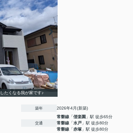
したくなる我が家です♪
2026年4月(新築)
築年
常磐線
「
偕楽園
」駅 徒歩65分
常磐線
「
水戸
」駅 徒歩80分
交通
常磐線
「
赤塚
」駅 徒歩80分