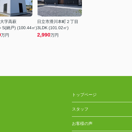
大字高萩
日立市滑川本町２丁目
S(納戸) (100.44㎡)
3LDK (101.02㎡)
0
2,990
万円
万円
トップページ
スタッフ
お客様の声