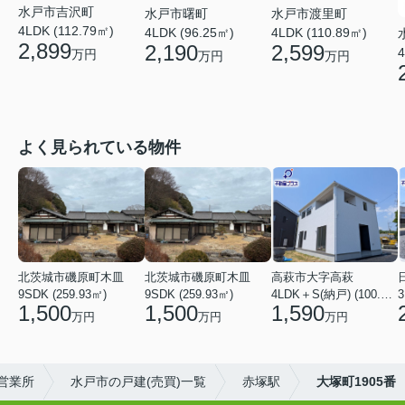
水戸市吉沢町
水戸市曙町
水戸市渡里町
4LDK (112.79㎡)
4LDK (96.25㎡)
4LDK (110.89㎡)
2,899
2,190
2,599
4
万円
万円
万円
よく見られている物件
北茨城市磯原町木皿
北茨城市磯原町木皿
高萩市大字高萩
9SDK (259.93㎡)
9SDK (259.93㎡)
4LDK＋S(納戸) (100.44㎡)
3
1,500
1,500
1,590
万円
万円
万円
営業所
水戸市の戸建(売買)一覧
赤塚駅
大塚町1905番