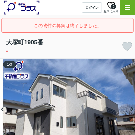
0
ログイン
お気に入り
この物件の募集は終了しました。
大塚町1905番
-
1
/
3