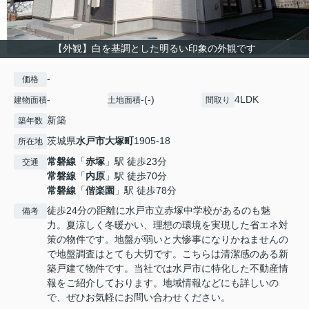
【外観】白を基調とした明るい印象の外観です
-
価格
-
-(-)
4LDK
建物面積
土地面積
間取り
新築
築年数
茨城県
水戸市
大塚町
1905-18
所在地
常磐線
「
赤塚
」駅 徒歩23分
交通
常磐線
「
内原
」駅 徒歩70分
常磐線
「
偕楽園
」駅 徒歩78分
徒歩24分の距離に水戸市立赤塚中学校があるのも魅
備考
力。夏涼しく冬暖かい、理想の環境を実現した省エネ対
策の物件です。地盤が弱いと大惨事になりかねませんの
で地盤調査はとても大切です。こちらは清潔感のある新
築戸建て物件です。当社では水戸市に特化した不動産情
報をご紹介しております。地域情報などにも詳しいの
で、ぜひお気軽にお問い合わせください。