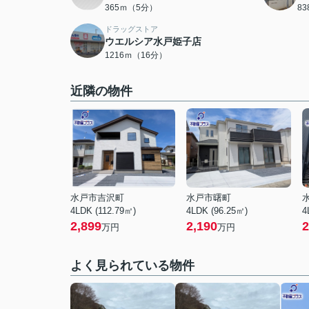
365ｍ（5分）
8
ドラッグストア
ウエルシア水戸姫子店
1216ｍ（16分）
近隣の物件
水戸市吉沢町
水戸市曙町
4LDK (112.79㎡)
4LDK (96.25㎡)
4
2,899
2,190
2
万円
万円
よく見られている物件