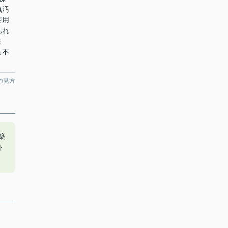
気汚
使用
あれ
ま
る不
の見方
築
ト