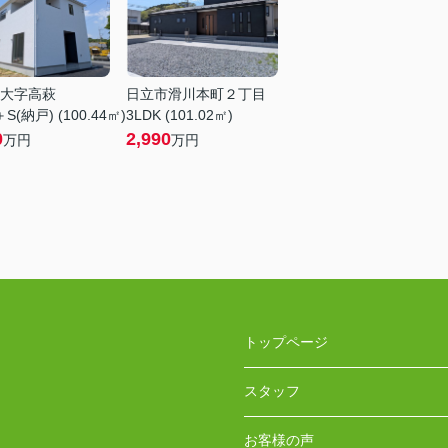
大字高萩
日立市滑川本町２丁目
S(納戸) (100.44㎡)
3LDK (101.02㎡)
0
2,990
万円
万円
トップページ
スタッフ
お客様の声