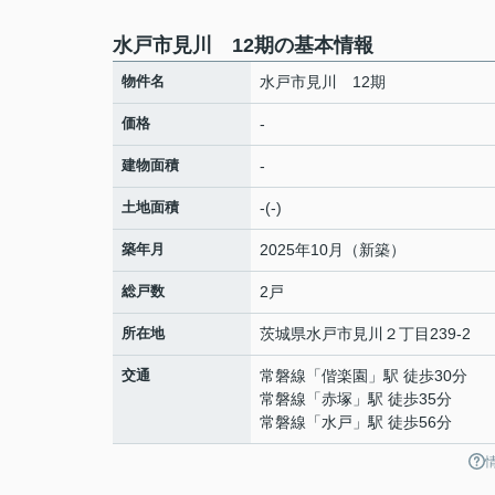
水戸市見川 12期の基本情報
物件名
水戸市見川 12期
価格
-
建物面積
-
土地面積
-(-)
築年月
2025年10月（新築）
総戸数
2戸
所在地
茨城県
水戸市
見川
２丁目239-2
交通
常磐線
「
偕楽園
」駅 徒歩30分
常磐線
「
赤塚
」駅 徒歩35分
常磐線
「
水戸
」駅 徒歩56分