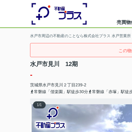
売買物
水戸市周辺の不動産のことなら株式会社プラス 水戸営業所
この物
水戸市見川 12期
-
茨城県
水戸市
見川
２丁目239-2
常磐線「偕楽園」駅徒歩30分
常磐線「赤塚」駅徒歩
1
/
1