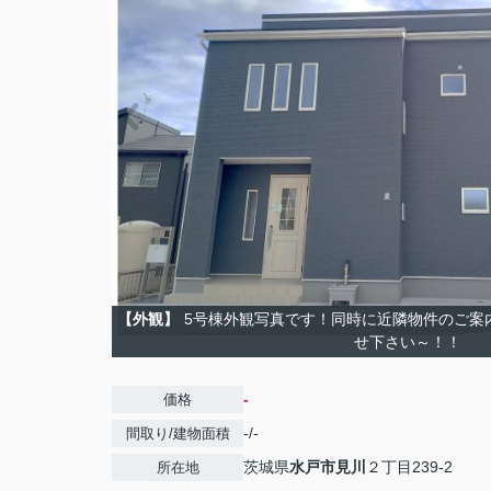
【外観】
5号棟外観写真です！同時に近隣物件のご案
せ下さい～！！
-
価格
-/-
間取り/建物面積
茨城県
水戸市
見川
２丁目239-2
所在地