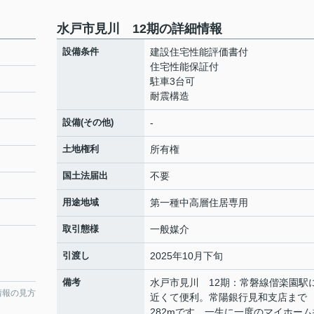
水戸市見川 12期の詳細情報
設備条件
建設住宅性能評価書付
住宅性能保証付
駐車3台可
耐震構造
設備(その他)
-
土地権利
所有権
国土法届出
不要
用途地域
第一種中高層住居専用
取引態様
一般媒介
引渡し
2025年10月下旬
備考
水戸市見川 12期：常磐線偕楽園駅
情報の見方
近くて便利。常陽銀行見和支店まで
282mです。一生に一度のマイホーム