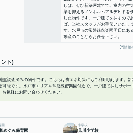
しは、ぜひ新築戸建てで。室内の空
染を抑えるノンホルムアルデヒドを
した物件です。一戸建てを探すので
ば、当社スタッフがお手伝いいたし
す。水戸市の常磐線偕楽園周辺にあ
動産のことならお任せ下さい。
情報
ント)
。地盤調査済みの物件です。こちらは省エネ対策にもご利用頂けます。新
更可能です。水戸市エリアや常磐線偕楽園付近で、一戸建て探しサポー
、お気軽にお問い合わせください。
育園
小学校
和めぐみ保育園
見川小学校