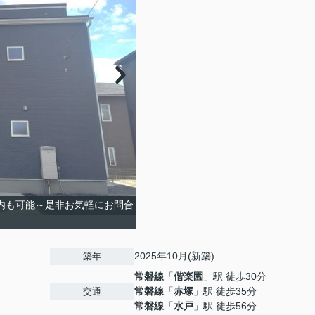
内も可能～是非お気軽にお問合
2025年10月(新築)
築年
常磐線
「
偕楽園
」駅 徒歩30分
常磐線
「
赤塚
」駅 徒歩35分
交通
常磐線
「
水戸
」駅 徒歩56分