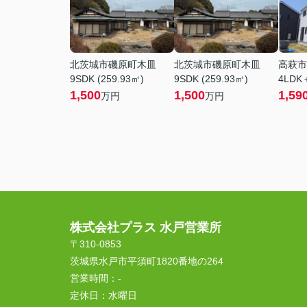
北茨城市磯原町木皿
北茨城市磯原町木皿
高萩市
9SDK (259.93㎡)
9SDK (259.93㎡)
4LDK＋
1,500
1,500
1,59
万円
万円
株式会社プラス 水戸営業所
〒310-0853
茨城県水戸市平須町1820番地の264
営業時間：
-
定休日：
水曜日